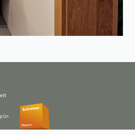
eit
grün