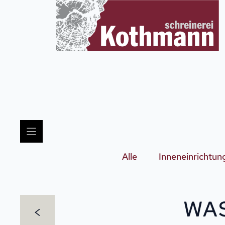
Zum
Inhalt
springen
Alle
Inneneinrichtun
WA
<