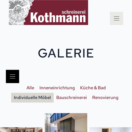
Zum
Inhalt
springen
GALERIE
Alle
Inneneinrichtung
Küche & Bad
Individuelle Möbel
Bauschreinerei
Renovierung