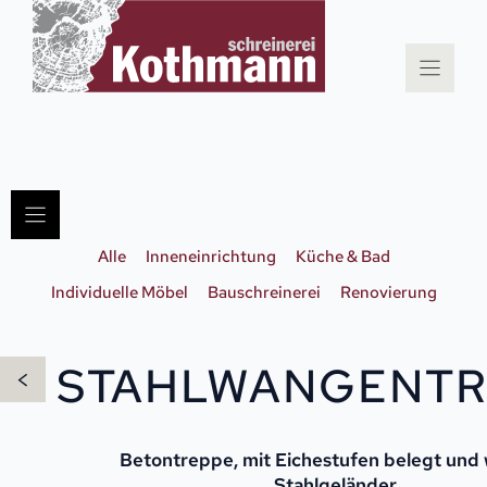
Zum
Inhalt
springen
Alle
Inneneinrichtung
Küche & Bad
Individuelle Möbel
Bauschreinerei
Renovierung
STAHLWANGENTR
<
Betontreppe, mit Eichestufen belegt und
Stahlgeländer