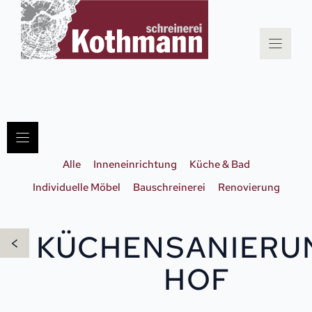
Zum
Inhalt
springen
Alle
Inneneinrichtung
Küche & Bad
Individuelle Möbel
Bauschreinerei
Renovierung
KÜCHENSANIERU
<
HOF