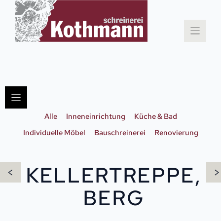
Zum
Inhalt
springen
Alle
Inneneinrichtung
Küche & Bad
Individuelle Möbel
Bauschreinerei
Renovierung
KELLERTREPPE,
<
>
BERG