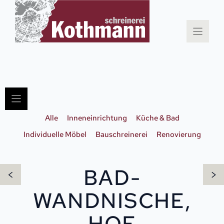
Zum
Inhalt
springen
Alle
Inneneinrichtung
Küche & Bad
Individuelle Möbel
Bauschreinerei
Renovierung
BAD-
<
>
WANDNISCHE,
HOF